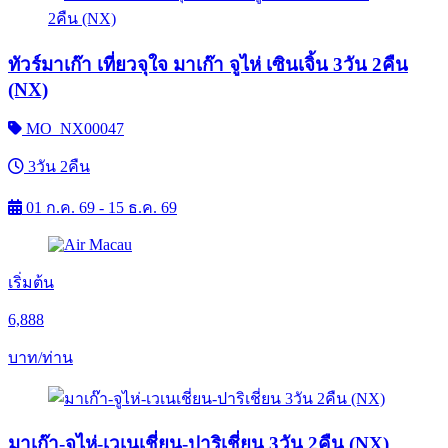
ทัวร์มาเก๊า เที่ยวจุใจ มาเก๊า จูไห่ เซินเจิ้น 3วัน 2คืน
(NX)
MO_NX00047
3วัน 2คืน
01 ก.ค. 69 - 15 ธ.ค. 69
เริ่มต้น
6,888
บาท/ท่าน
มาเก๊า-จูไห่-เวเนเชี่ยน-ปาริเชี่ยน 3วัน 2คืน (NX)