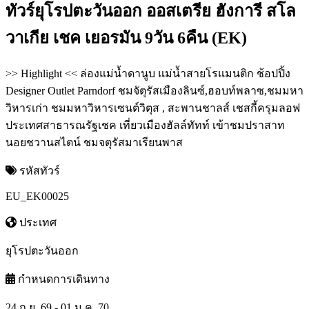
ทัวร์ยุโรปตะวันออก ออสเตรีย ฮังการี สโล
วาเกีย เชค เยอรมัน 9วัน 6คืน (EK)
>> Highlight << ล่องแม่น้ำดานูบ แม่น้ำสายโรแมนติก ช้อปปิ้ง
Designer Outlet Parndorf ชมจัตุรัสเมืองลินซ์,ฮอบท์พลาซ,ชมมหา
วิหารเก่า ชมมหาวิหารเซนต์วิตุส , สะพานชาลส์ เชสกี้ครุมลอฟ
ประเทศสาธารณรัฐเชค เที่ยวเมืองฮัลล์ทัทท์ เข้าชมปราสาท
นอยชวานสไตน์ ชมจตุรัสมาเรียนพาส
รหัสทัวร์
EU_EK00025
ประเทศ
ยุโรปตะวันออก
กำหนดการเดินทาง
24 ก.ย. 69 - 01 ม.ค. 70